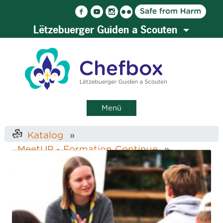
Lëtzebuerger Guiden a Scouten
Menü
Katalog
MeetUP - Formation Continue
Pedagogesches
KONFLIKTER - wat maachen?...