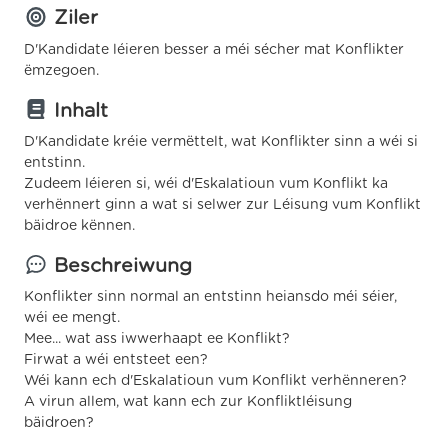
Ziler
D'Kandidate léieren besser a méi sécher mat Konflikter
ëmzegoen.
Inhalt
D'Kandidate kréie vermëttelt, wat Konflikter sinn a wéi si
entstinn.
Zudeem léieren si, wéi d'Eskalatioun vum Konflikt ka
verhënnert ginn a wat si selwer zur Léisung vum Konflikt
bäidroe kënnen.
Beschreiwung
Konflikter sinn normal an entstinn heiansdo méi séier,
wéi ee mengt.
Mee... wat ass iwwerhaapt ee Konflikt?
Firwat a wéi entsteet een?
Wéi kann ech d'Eskalatioun vum Konflikt verhënneren?
A virun allem, wat kann ech zur Konfliktléisung
bäidroen?