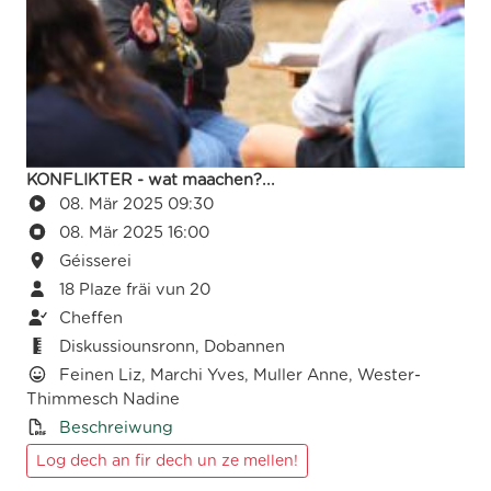
KONFLIKTER - wat maachen?...
08. Mär 2025 09:30
08. Mär 2025 16:00
Géisserei
18 Plaze fräi vun 20
Cheffen
Diskussiounsronn, Dobannen
Feinen Liz, Marchi Yves, Muller Anne, Wester-
Thimmesch Nadine
Beschreiwung
Log dech an fir dech un ze mellen!